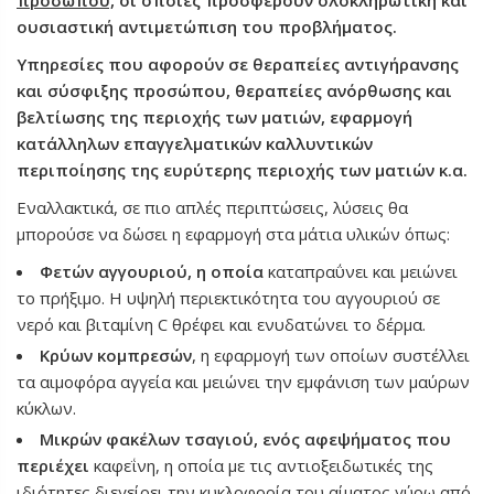
προσώπου,
οι οποίες προσφέρουν ολοκληρωτική και
ουσιαστική αντιμετώπιση του προβλήματος.
Υπηρεσίες που αφορούν σε θεραπείες αντιγήρανσης
και σύσφιξης προσώπου, θεραπείες ανόρθωσης και
βελτίωσης της περιοχής των ματιών, εφαρμογή
κατάλληλων επαγγελματικών καλλυντικών
περιποίησης της ευρύτερης περιοχής των ματιών κ.α.
Εναλλακτικά, σε πιο απλές περιπτώσεις, λύσεις θα
μπορούσε να δώσει η εφαρμογή στα μάτια υλικών όπως:
Φετών αγγουριού, η οποία
καταπραΰνει και μειώνει
το πρήξιμο. Η υψηλή περιεκτικότητα του αγγουριού σε
νερό και βιταμίνη C θρέφει και ενυδατώνει το δέρμα.
Κρύων κομπρεσών
, η εφαρμογή των οποίων συστέλλει
τα αιμοφόρα αγγεία και μειώνει την εμφάνιση των μαύρων
κύκλων.
Μικρών φακέλων τσαγιού, ενός αφεψήματος που
περιέχει
καφεΐνη, η οποία με τις αντιοξειδωτικές της
ιδιότητες διεγείρει την κυκλοφορία του αίματος γύρω από