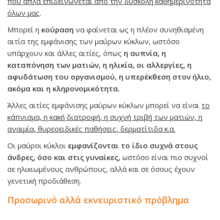
που απλά επιδεινώνεται από την δύσκολη καθημερινότητα
όλων μας
.
Μπορεί η
κούραση
να φαίνεται ως η πλέον συνηθισμένη
αιτία της εμφάνισης των μαύρων κύκλων, ωστόσο
υπάρχουν και άλλες αιτίες, όπως
η αυπνία, η
καταπόνηση των ματιών, η ηλικία, οι αλλεργίες, η
αφυδάτωση του οργανισμού, η υπερέκθεση στον ήλιο,
ακόμα και η κληρονομικότητα.
Άλλες αιτίες εμφάνισης μαύρων κύκλων μπορεί να είναι
το
κάπνισμα, η κακή διατροφή, η συχνή τριβή των ματιών, η
αναιμία, θυρεοειδικές παθήσεις, δερματίτιδα κ.α.
Οι μαύροι κύκλοι
εμφανίζονται το ίδιο συχνά στους
άνδρες, όσο και στις γυναίκες,
ωστόσο είναι πιο συχνοί
σε ηλικιωμένους ανθρώπους, αλλά και σε όσους έχουν
γενετική προδιάθεση.
Προσωρινό αλλά εκνευριστικό πρόβλημα