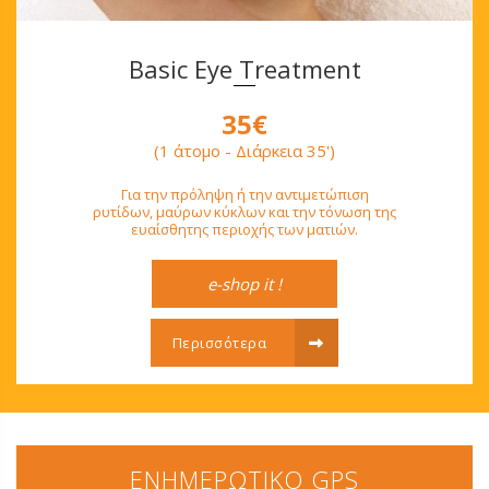
Basic Eye Treatment
35€
(1 άτομο - Διάρκεια 35')
Για την πρόληψη ή την αντιμετώπιση
ρυτίδων, μαύρων κύκλων και την τόνωση της
ευαίσθητης περιοχής των ματιών.
e-shop it !
Περισσότερα
ΕΝΗΜΕΡΩΤΙΚΟ GPS