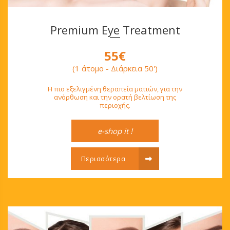
Premium Eye Treatment
55€
(1 άτομο - Διάρκεια 50')
Η πιο εξελιγμένη θεραπεία ματιών, για την
ανόρθωση και την ορατή βελτίωση της
περιοχής.
e-shop it !
Περισσότερα