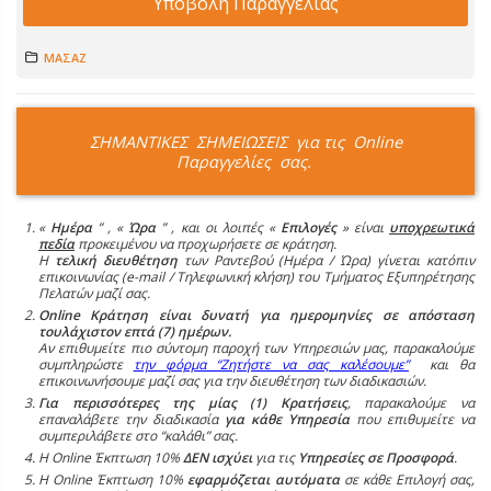
Υποβολή Παραγγελίας
ΜΑΣΑΖ
ΣΗΜΑΝΤΙΚΕΣ ΣΗΜΕΙΩΣΕΙΣ για τις Online
Παραγγελίες σας.
«
Ημέρα
” , «
Ώρα
” , και οι λοιπές «
Επιλογές
» είναι
υποχρεωτικά
πεδία
προκειμένου να προχωρήσετε σε κράτηση.
Η
τελική διευθέτηση
των Ραντεβού (Ημέρα / Ώρα) γίνεται κατόπιν
επικοινωνίας (e-mail / Τηλεφωνική κλήση) του Τμήματος Εξυπηρέτησης
Πελατών μαζί σας.
Online Κράτηση είναι δυνατή για ημερομηνίες σε απόσταση
τουλάχιστον επτά (7) ημέρων.
Αν επιθυμείτε πιο σύντομη παροχή των Υπηρεσιών μας, παρακαλούμε
συμπληρώστε
την φόρμα “Ζητήστε να σας καλέσουμε”
και θα
επικοινωνήσουμε μαζί σας για την διευθέτηση των διαδικασιών.
Για περισσότερες της μίας (1) Κρατήσεις
, παρακαλούμε να
επαναλάβετε την διαδικασία
για κάθε Υπηρεσία
που επιθυμείτε να
συμπεριλάβετε στο “καλάθι” σας.
Η Online Έκπτωση 10%
ΔΕΝ ισχύει
για τις
Υπηρεσίες σε Προσφορά
.
Η Online Έκπτωση 10%
εφαρμόζεται αυτόματα
σε κάθε Επιλογή σας,