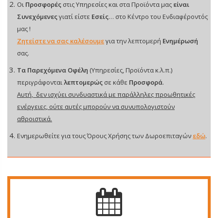
Οι
Προσφορές
στις Υπηρεσίες και στα Προϊόντα μας
είναι
Συνεχόμενες
γιατί είστε
Εσείς
… στο Κέντρο του Ενδιαφέροντός
μας !
Ζητείστε να σας καλέσουμε
για την λεπτομερή
Ενημέρωσή
σας.
Τα Παρεχόμενα Οφέλη
(Υπηρεσίες, Προϊόντα κ.λ.π.)
περιγράφονται
λεπτομερώς
σε κάθε
Προσφορά
.
Αυτή, δεν ισχύει συνδυαστικά με παράλληλες προωθητικές
ενέργειες, ούτε αυτές μπορούν να συνυπολογιστούν
αθροιστικά.
Ενημερωθείτε για τους Όρους Χρήσης των Δωροεπιταγών
εδώ
.