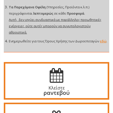
Τα Παρεχόμενα Οφέλη
(Υπηρεσίες, Προϊόντα κ.λ.π.)
περιγράφονται
λεπτομερώς
σε κάθε
Προσφορά
.
Αυτή, δεν ισχύει συνδυαστικά με παράλληλες προωθητικές
ενέργειες, ούτε αυτές μπορούν να συνυπολογιστούν
αθροιστικά.
Ενημερωθείτε για τους Όρους Χρήσης των Δωροεπιταγών
εδώ
.
Κλείστε
ραντεβού