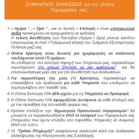
ΣΗΜΑΝΤΙΚΕΣ ΣΗΜΕΙΩΣΕΙΣ για τις Online
Παραγγελίες σας.
«
Ημέρα
” , «
Ώρα
” , και οι λοιπές «
Επιλογές
» είναι
υποχρεωτικά
πεδία
προκειμένου να προχωρήσετε σε κράτηση.
Η
τελική διευθέτηση
των Ραντεβού (Ημέρα / Ώρα) γίνεται κατόπιν
επικοινωνίας (e-mail / Τηλεφωνική κλήση) του Τμήματος Εξυπηρέτησης
Πελατών μαζί σας.
Online Κράτηση είναι δυνατή για ημερομηνίες σε απόσταση
τουλάχιστον επτά (7) ημέρων.
Αν επιθυμείτε πιο σύντομη παροχή των Υπηρεσιών μας, παρακαλούμε
συμπληρώστε
την φόρμα “Ζητήστε να σας καλέσουμε”
και θα
επικοινωνήσουμε μαζί σας για την διευθέτηση των διαδικασιών.
Για περισσότερες της μίας (1) Κρατήσεις
, παρακαλούμε να
επαναλάβετε την διαδικασία
για κάθε Υπηρεσία
που επιθυμείτε να
συμπεριλάβετε στο “καλάθι” σας.
Η Online Έκπτωση 10%
ΔΕΝ ισχύει
για τις
Υπηρεσίες σε Προσφορά
.
Η Online Έκπτωση 10%
εφαρμόζεται αυτόματα
σε κάθε Επιλογή σας,
με την προσθήκη της στο καλάθι αγορών σας.
Εφόσον επιλέξετε την “
Δημιουργία Προσωπικού Λογαριασμού
” θα
μπορείτε να παρακολουθήσετε
ΟΛΟ το Ιστορικό
των Παραγγελιών σας
(Υπηρεσίες που έχετε επιλέξει στο παρελθόν, Υπηρεσίες σε Αναμονή,
Wish List κ.λπ.).
Οι
“Τρόποι Πληρωμής”
αναφέρονται αναλυτικά κατά την διαδικασία
ολοκλήρωσης της Ηλεκτρονικής σας Συναλλαγής.