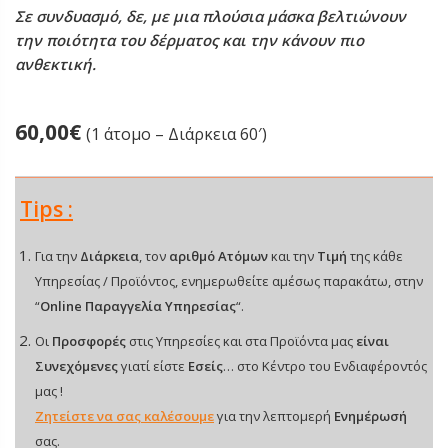
Σε συνδυασμό, δε, με μια πλούσια μάσκα βελτιώνουν
την ποιότητα του δέρματος και την κάνουν πιο
ανθεκτική.
60,00
€
(1 άτομο – Διάρκεια 60′)
Tips :
Για την
Διάρκεια
, τον
αριθμό Ατόμων
και την
Τιμή
της κάθε
Υπηρεσίας / Προϊόντος, ενημερωθείτε αμέσως παρακάτω, στην
“
Online Παραγγελία Υπηρεσίας
“.
Οι
Προσφορές
στις Υπηρεσίες και στα Προϊόντα μας
είναι
Συνεχόμενες
γιατί είστε
Εσείς
… στο Κέντρο του Ενδιαφέροντός
μας !
Ζητείστε να σας καλέσουμε
για την λεπτομερή
Ενημέρωσή
σας.