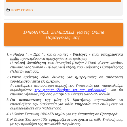
BODY COMBO
ΣΗΜΑΝΤΙΚΕΣ ΣΗΜΕΙΩΣΕΙΣ για τις Online
Παραγγελίες σας.
«
Ημέρα
” , «
Ώρα
” , και οι λοιπές «
Επιλογές
» είναι
υποχρεωτικά
πεδία
προκειμένου να προχωρήσετε σε κράτηση.
Η
τελική διευθέτηση
των Ραντεβού (Ημέρα / Ώρα) γίνεται κατόπιν
επικοινωνίας (e-mail / Τηλεφωνική κλήση) του Τμήματος Εξυπηρέτησης
Πελατών μαζί σας.
Online Κράτηση είναι δυνατή για ημερομηνίες σε απόσταση
τουλάχιστον επτά (7) ημέρων.
Αν επιθυμείτε πιο σύντομη παροχή των Υπηρεσιών μας, παρακαλούμε
συμπληρώστε
την φόρμα “Ζητήστε να σας καλέσουμε”
και θα
επικοινωνήσουμε μαζί σας για την διευθέτηση των διαδικασιών.
Για περισσότερες της μίας (1) Κρατήσεις
, παρακαλούμε να
επαναλάβετε την διαδικασία
για κάθε Υπηρεσία
που επιθυμείτε να
συμπεριλάβετε στο “καλάθι” σας.
Η Online Έκπτωση 10%
ΔΕΝ ισχύει
για τις
Υπηρεσίες σε Προσφορά
.
Η Online Έκπτωση 10%
εφαρμόζεται αυτόματα
σε κάθε Επιλογή σας,
με την προσθήκη της στο καλάθι αγορών σας.