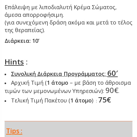
Επάλειψη με λιποδιαλυτή Κρέμα Σώματος,
άμεσα απορροφήσιμη.
(για συνεχόμενη δράση ακόμα και μετά το τέλος
της θεραπείας).
Διάρκεια: 10’
Hints
:
60′
Συνολική Διάρκεια
Προγράμματος
:
Αρχική Τιμή (
1
άτομο
– με βάση το άθροισμα
90€
τιμών των μεμονωμένων Υπηρεσιών):
.
75€
Τελική Τιμή Πακέτου (
1 άτομο
)
:
Tips :