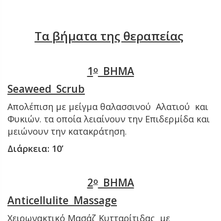
Τα βήματα της θεραπείας
1
ο
ΒΗΜΑ
Seaweed S
crub
Απολέπιση με μείγμα θαλασσινού Αλατιού και
Φυκιών. τα οποία λειαίνουν την
Επιδερμίδα και
μειώνουν την κατακράτηση.
Διάρκεια: 10’
2
ο
ΒΗΜΑ
Anticellulite Massage
Χειρωνακτικό Μασάζ Κυτταρίτιδας με