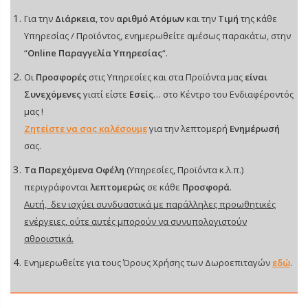
Για την
Διάρκεια
, τον
αριθμό Ατόμων
και την
Τιμή
της κάθε
Υπηρεσίας / Προϊόντος, ενημερωθείτε αμέσως παρακάτω, στην
“
Online Παραγγελία Υπηρεσίας
“.
Οι
Προσφορές
στις Υπηρεσίες και στα Προϊόντα μας
είναι
Συνεχόμενες
γιατί είστε
Εσείς
… στο Κέντρο του Ενδιαφέροντός
μας !
Ζητείστε να σας καλέσουμε
για την λεπτομερή
Ενημέρωσή
σας.
Τα Παρεχόμενα Οφέλη
(Υπηρεσίες, Προϊόντα κ.λ.π.)
περιγράφονται
λεπτομερώς
σε κάθε
Προσφορά
.
Αυτή, δεν ισχύει συνδυαστικά με παράλληλες προωθητικές
ενέργειες, ούτε αυτές μπορούν να συνυπολογιστούν
αθροιστικά.
Ενημερωθείτε για τους Όρους Χρήσης των Δωροεπιταγών
εδώ
.