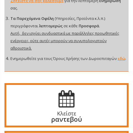
Ζητείστε να σας καλέσουμε
για την λεπτομερή
Ενημέρωσή
σας.
Τα Παρεχόμενα Οφέλη
(Υπηρεσίες, Προϊόντα κ.λ.π.)
περιγράφονται
λεπτομερώς
σε κάθε
Προσφορά
.
Αυτή, δεν ισχύει συνδυαστικά με παράλληλες προωθητικές
ενέργειες, ούτε αυτές μπορούν να συνυπολογιστούν
αθροιστικά.
Ενημερωθείτε για τους Όρους Χρήσης των Δωροεπιταγών
εδώ
.
Κλείστε
ραντεβού