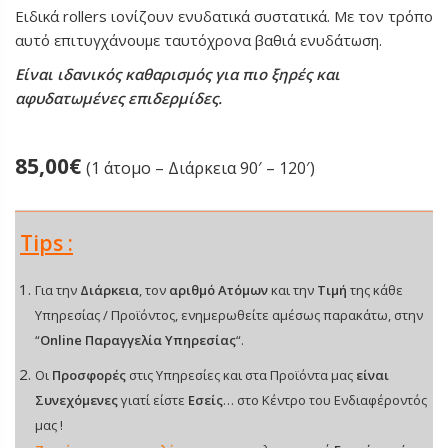
Ειδικά rollers ιονίζουν ενυδατικά συστατικά. Με τον τρόπο
αυτό επιτυγχάνουμε ταυτόχρονα βαθιά ενυδάτωση.
Είναι ιδανικός καθαρισμός για πιο ξηρές και
αφυδατωμένες επιδερμίδες.
85,00
€
(1 άτομο – Διάρκεια 90′ – 120′)
Tips :
Για την
Διάρκεια
, τον
αριθμό Ατόμων
και την
Τιμή
της κάθε
Υπηρεσίας / Προϊόντος, ενημερωθείτε αμέσως παρακάτω, στην
“
Online Παραγγελία Υπηρεσίας
“.
Οι
Προσφορές
στις Υπηρεσίες και στα Προϊόντα μας
είναι
Συνεχόμενες
γιατί είστε
Εσείς
… στο Κέντρο του Ενδιαφέροντός
μας !