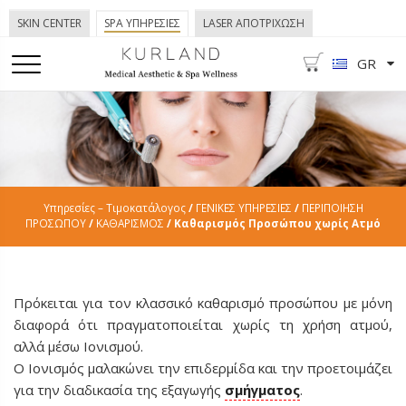
SKIN CENTER
SPA ΥΠΗΡΕΣΙΕΣ
LASER ΑΠΟΤΡΙΧΩΣΗ
GR
Υπηρεσίες – Τιμοκατάλογος
/
ΓΕΝΙΚΕΣ ΥΠΗΡΕΣΙΕΣ
/
ΠΕΡΙΠΟΙΗΣΗ
ΠΡΟΣΩΠΟΥ
/
ΚΑΘΑΡΙΣΜΟΣ
/ Καθαρισμός Προσώπου χωρίς Ατμό
Πρόκειται για τον κλασσικό καθαρισμό προσώπου με μόνη
διαφορά ότι πραγματοποιείται χωρίς τη χρήση ατμού,
αλλά μέσω Ιονισμού.
Ο Ιονισμός μαλακώνει την επιδερμίδα και την προετοιμάζει
για την διαδικασία της εξαγωγής
σμήγματος
.