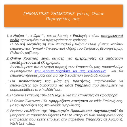
ΣΗΜΑΝΤΙΚΕΣ ΣΗΜΕΙΩΣΕΙΣ για τις Online
Παραγγελίες σας.
«
Ημέρα
” , «
Ώρα
” , και οι λοιπές «
Επιλογές
» είναι
υποχρεωτικά
πεδία
προκειμένου να προχωρήσετε σε κράτηση.
Η
τελική διευθέτηση
των Ραντεβού (Ημέρα / Ώρα) γίνεται κατόπιν
επικοινωνίας (e-mail / Τηλεφωνική κλήση) του Τμήματος Εξυπηρέτησης
Πελατών μαζί σας.
Online Κράτηση είναι δυνατή για ημερομηνίες σε απόσταση
τουλάχιστον επτά (7) ημέρων.
Αν επιθυμείτε πιο σύντομη παροχή των Υπηρεσιών μας, παρακαλούμε
συμπληρώστε
την φόρμα “Ζητήστε να σας καλέσουμε”
και θα
επικοινωνήσουμε μαζί σας για την διευθέτηση των διαδικασιών.
Για περισσότερες της μίας (1) Κρατήσεις
, παρακαλούμε να
επαναλάβετε την διαδικασία
για κάθε Υπηρεσία
που επιθυμείτε να
συμπεριλάβετε στο “καλάθι” σας.
Η Online Έκπτωση 10%
ΔΕΝ ισχύει
για τις
Υπηρεσίες σε Προσφορά
.
Η Online Έκπτωση 10%
εφαρμόζεται αυτόματα
σε κάθε Επιλογή σας,
με την προσθήκη της στο καλάθι αγορών σας.
Εφόσον επιλέξετε την “
Δημιουργία Προσωπικού Λογαριασμού
” θα
μπορείτε να παρακολουθήσετε
ΟΛΟ το Ιστορικό
των Παραγγελιών σας
(Υπηρεσίες που έχετε επιλέξει στο παρελθόν, Υπηρεσίες σε Αναμονή,
Wish List κ.λπ.).