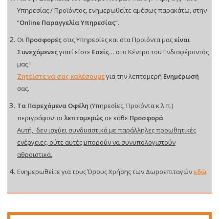
Υπηρεσίας / Προϊόντος, ενημερωθείτε αμέσως παρακάτω, στην
“
Online Παραγγελία Υπηρεσίας
“.
Οι
Προσφορές
στις Υπηρεσίες και στα Προϊόντα μας
είναι
Συνεχόμενες
γιατί είστε
Εσείς
… στο Κέντρο του Ενδιαφέροντός
μας !
Ζητείστε να σας καλέσουμε
για την λεπτομερή
Ενημέρωσή
σας.
Τα Παρεχόμενα Οφέλη
(Υπηρεσίες, Προϊόντα κ.λ.π.)
περιγράφονται
λεπτομερώς
σε κάθε
Προσφορά
.
Αυτή, δεν ισχύει συνδυαστικά με παράλληλες προωθητικές
ενέργειες, ούτε αυτές μπορούν να συνυπολογιστούν
αθροιστικά.
Ενημερωθείτε για τους Όρους Χρήσης των Δωροεπιταγών
εδώ
.