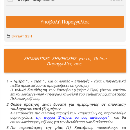
Υποβολή Παραγγελίας
ΕΝΥΔΑΤΩΣΗ
ΣΗΜΑΝΤΙΚΕΣ ΣΗΜΕΙΩΣΕΙΣ για τις Online
Παραγγελίες σας.
«
Ημέρα
” , «
Ώρα
” , και οι λοιπές «
Επιλογές
» είναι
υποχρεωτικά
πεδία
προκειμένου να προχωρήσετε σε κράτηση.
Η
τελική διευθέτηση
των Ραντεβού (Ημέρα / Ώρα) γίνεται κατόπιν
επικοινωνίας (e-mail / Τηλεφωνική κλήση) του Τμήματος Εξυπηρέτησης
Πελατών μαζί σας.
Online Κράτηση είναι δυνατή για ημερομηνίες σε απόσταση
τουλάχιστον επτά (7) ημέρων.
Αν επιθυμείτε πιο σύντομη παροχή των Υπηρεσιών μας, παρακαλούμε
συμπληρώστε
την φόρμα “Ζητήστε να σας καλέσουμε”
και θα
επικοινωνήσουμε μαζί σας για την διευθέτηση των διαδικασιών.
Για περισσότερες της μίας (1) Κρατήσεις
, παρακαλούμε να