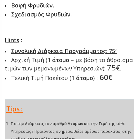
Βαφή Φρυδιών.
Σχεδιασμός Φρυδιών.
Hints
:
Συνολική Διάρκεια
Προγράμματος
:
75′
Αρχική Τιμή (
1
άτομο
– με βάση το άθροισμα
75€
τιμών των μεμονωμένων Υπηρεσιών):
.
60€
Τελική Τιμή Πακέτου (
1 άτομο
)
:
Tips :
Για την
Διάρκεια
, τον
αριθμό Ατόμων
και την
Τιμή
της κάθε
Υπηρεσίας / Προϊόντος, ενημερωθείτε αμέσως παρακάτω, στην