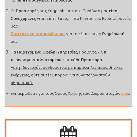
“
Online Παραγγελία Υπηρεσίας
“.
Οι
Προσφορές
στις Υπηρεσίες και στα Προϊόντα μας
είναι
Συνεχόμενες
γιατί είστε
Εσείς
… στο Κέντρο του Ενδιαφέροντός
μας !
Ζητείστε να σας καλέσουμε
για την λεπτομερή
Ενημέρωσή
σας.
Τα Παρεχόμενα Οφέλη
(Υπηρεσίες, Προϊόντα κ.λ.π.)
περιγράφονται
λεπτομερώς
σε κάθε
Προσφορά
.
Αυτή, δεν ισχύει συνδυαστικά με παράλληλες προωθητικές
ενέργειες, ούτε αυτές μπορούν να συνυπολογιστούν
αθροιστικά.
Ενημερωθείτε για τους Όρους Χρήσης των Δωροεπιταγών
εδώ
.