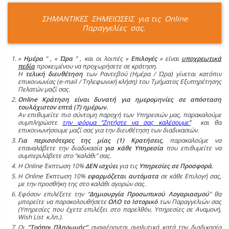
ΣΗΜΑΝΤΙΚΕΣ ΣΗΜΕΙΩΣΕΙΣ για τις Online
Παραγγελίες σας.
«
Ημέρα
” , «
Ώρα
” , και οι λοιπές «
Επιλογές
» είναι
υποχρεωτικά
πεδία
προκειμένου να προχωρήσετε σε κράτηση.
Η
τελική διευθέτηση
των Ραντεβού (Ημέρα / Ώρα) γίνεται κατόπιν
επικοινωνίας (e-mail / Τηλεφωνική κλήση) του Τμήματος Εξυπηρέτησης
Πελατών μαζί σας.
Online Κράτηση είναι δυνατή για ημερομηνίες σε απόσταση
τουλάχιστον επτά (7) ημέρων.
Αν επιθυμείτε πιο σύντομη παροχή των Υπηρεσιών μας, παρακαλούμε
συμπληρώστε
την φόρμα “Ζητήστε να σας καλέσουμε”
και θα
επικοινωνήσουμε μαζί σας για την διευθέτηση των διαδικασιών.
Για περισσότερες της μίας (1) Κρατήσεις
, παρακαλούμε να
επαναλάβετε την διαδικασία
για κάθε Υπηρεσία
που επιθυμείτε να
συμπεριλάβετε στο “καλάθι” σας.
Η Online Έκπτωση 10%
ΔΕΝ ισχύει
για τις
Υπηρεσίες σε Προσφορά
.
Η Online Έκπτωση 10%
εφαρμόζεται αυτόματα
σε κάθε Επιλογή σας,
με την προσθήκη της στο καλάθι αγορών σας.
Εφόσον επιλέξετε την “
Δημιουργία Προσωπικού Λογαριασμού
” θα
μπορείτε να παρακολουθήσετε
ΟΛΟ το Ιστορικό
των Παραγγελιών σας
(Υπηρεσίες που έχετε επιλέξει στο παρελθόν, Υπηρεσίες σε Αναμονή,
Wish List κ.λπ.).
Οι
“Τρόποι Πληρωμής”
αναφέρονται αναλυτικά κατά την διαδικασία