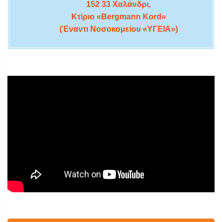
152 33 Χαλάνδρι,
Κτίριο «Bergmann Kord»
(Έναντι Νοσοκομείου «ΥΓΕΙΑ»)