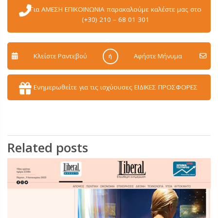
Για ΑΜΕΣΗ ΕΠΙΚΟΙΝΩΝΙΑ παρακαλούμε καλέστε μας στο
(+30) 210 – 68 01 301
Κλείστε Ραντεβού
Aφήστε Μήνυμα
ή
Ενημερωθείτε για τις ισχύουσες ΕΙΔΙΚΕΣ ΠΡΟΣΦΟΡΕΣ
Related posts