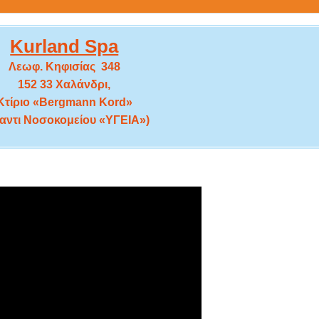
Kurland Spa
Λεωφ. Κηφισίας 348
152 33 Χαλάνδρι,
Κτίριο «Bergmann Kord»
αντι Νοσοκομείου «ΥΓΕΙΑ»)