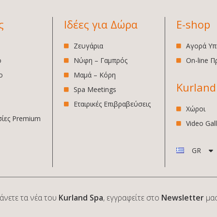
ς
Ιδέες για Δώρα
E-shop
Ζευγάρια
Αγορά Υπ
o
Νύφη – Γαμπρός
On-line 
o
Μαμά – Κόρη
Kurland
Spa Meetings
Εταιρικές Επιβραβεύσεις
Χώροι
σίες Premium
Video Gal
GR
άνετε τα νέα του
Kurland Spa
, εγγραφείτε στο
Newsletter
μας