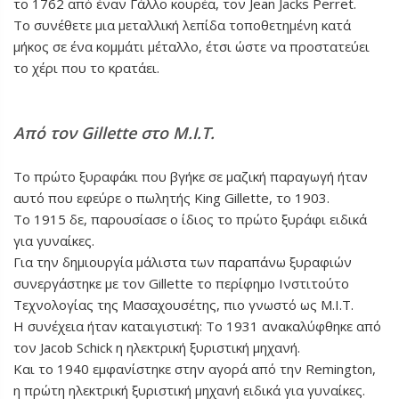
το 1762 από έναν Γάλλο κουρέα, τον Jean Jacks Perret.
Το συνέθετε μια μεταλλική λεπίδα τοποθετημένη κατά
μήκος σε ένα κομμάτι μέταλλο, έτσι ώστε να προστατεύει
το χέρι που το κρατάει.
Από τον Gillette στο Μ.Ι.Τ.
Το πρώτο ξυραφάκι που βγήκε σε μαζική παραγωγή ήταν
αυτό που εφεύρε ο πωλητής King Gillette, το 1903.
Το 1915 δε, παρουσίασε ο ίδιος το πρώτο ξυράφι ειδικά
για γυναίκες.
Για την δημιουργία μάλιστα των παραπάνω ξυραφιών
συνεργάστηκε με τον Gillette το περίφημο Ινστιτούτο
Τεχνολογίας της Μασαχουσέτης, πιο γνωστό ως Μ.Ι.Τ.
Η συνέχεια ήταν καταιγιστική: Το 1931 ανακαλύφθηκε από
τον Jacob Schick η ηλεκτρική ξυριστική μηχανή.
Και το 1940 εμφανίστηκε στην αγορά από την Remington,
η πρώτη ηλεκτρική ξυριστική μηχανή ειδικά για γυναίκες.