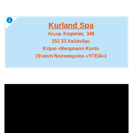
Kurland Spa
Λεωφ. Κηφισίας 348
152 33 Χαλάνδρι,
Κτίριο «Bergmann Kord»
(Έναντι Νοσοκομείου «ΥΓΕΙΑ»)