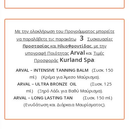
Με την ολοκλήρωση του Προγράμματος μπορείτε
3
να παραλάβετε τις παρακάτω
Συσκευασίες
Προστασίας
και
ΗλιοΦροντίδας
, με την
Arval
υπογραφή Ποιότητας
και
Τιμές
Kurland Spa
Προσφοράς
:
ARVAL – INTENSIVE TANNING BALM
(Συσκ. 150
ml.) (Κρέμα για Άμεσο Μαύρισμα).
ARVAL – ULTRA BRONZE OIL
(Συσκ. 125
ml.) (Ξηρό Λάδι για Βαθύ Μαύρισμα).
ARVAL – LONG LASTING TAN
(Συσκ. 150 ml.)
(Ενυδάτωση και Διάρκεια Μαυρίσματος).