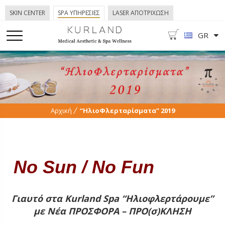
SKIN CENTER
SPA ΥΠΗΡΕΣΙΕΣ
LASER ΑΠΟΤΡΙΧΩΣΗ
GR
Αρχική
“ΗλιοΦλερταρίσματα” 2019
No Sun / No Fun
bkadv
Γιαυτό στα Kurland Spa “Ηλιοφλερτάρουμε”
με Νέα ΠΡΟΣΦΟΡΑ – ΠΡΟ(σ)ΚΛΗΣΗ