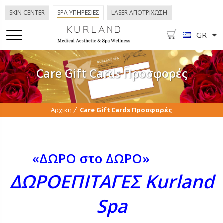
SKIN CENTER
SPA ΥΠΗΡΕΣΙΕΣ
LASER ΑΠΟΤΡΙΧΩΣΗ
GR
Care Gift Cards Προσφορές
Αρχική
Care Gift Cards Προσφορές
«
ΔΩΡΟ στο ΔΩΡΟ»
bkadv
ΔΩΡΟΕΠΙΤΑΓΕΣ
Kurland
Spa