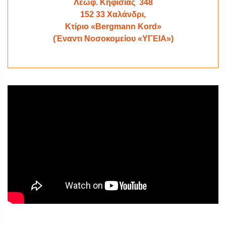
Λεωφ. Κηφισίας 348
152 33 Χαλάνδρι,
Κτίριο «Bergmann Kord»
(Έναντι Νοσοκομείου «ΥΓΕΙΑ»)